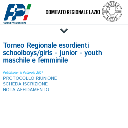
COMITATO REGIONALE LAZIO
HOME
Torneo Regionale esordienti
IL COMITATO
schoolboys/girls - junior - youth
DOCUMENTI
maschile e femminile
NEWS
Pubblicato: 11 Febbraio 2021
PALESTRE
PROTOCOLLO RIUNIONE
SCHEDA ISCRIZIONE
TECNICI
NOTA AFFIDAMENTO
ATLETI
RIUNIONI
EVENTI
AFFILIAZIONE E TESSERAMENTO