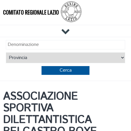
COMITATO REGIONALE LAZIO
HOME
IL COMITATO
DOCUMENTI
NEWS
PALESTRE
TECNICI
ASSOCIAZIONE
ATLETI
SPORTIVA
RIUNIONI
EVENTI
DILETTANTISTICA
AFFILIAZIONE E TESSERAMENTO