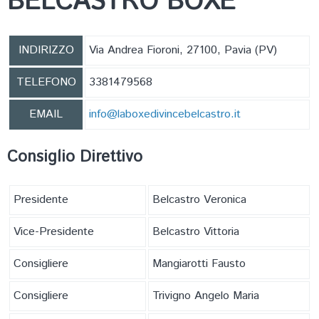
BELCASTRO BOXE
CARTE FEDERALI
INDIRIZZO
Via Andrea Fioroni, 27100, Pavia (PV)
TELEFONO
3381479568
EMAIL
info@laboxedivincebelcastro.it
Consiglio Direttivo
Presidente
Belcastro Veronica
Vice-Presidente
Belcastro Vittoria
Consigliere
Mangiarotti Fausto
Consigliere
Trivigno Angelo Maria