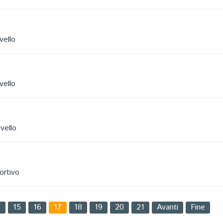
vello
vello
vello
ortivo
4
15
16
17
18
19
20
21
Avanti
Fine