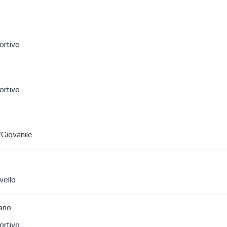
ortivo
ortivo
/Giovanile
vello
ario
ortivo