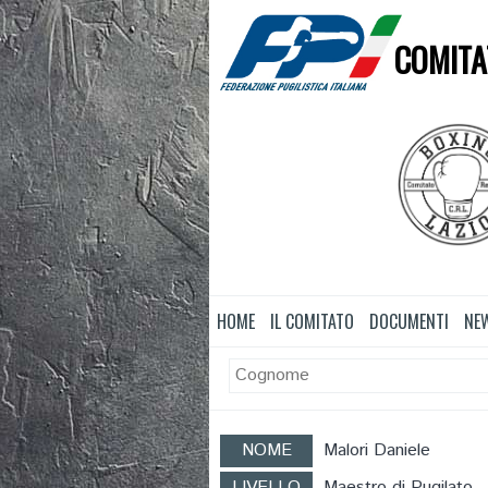
COMITA
HOME
IL COMITATO
DOCUMENTI
NE
NOME
Malori Daniele
LIVELLO
Maestro di Pugilato