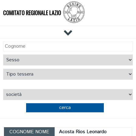
COMITATO REGIONALE LAZIO
HOME
IL COMITATO
DOCUMENTI
NEWS
PALESTRE
TECNICI
ATLETI
cerca
RIUNIONI
EVENTI
AFFILIAZIONE E TESSERAMENTO
COGNOME NOME
Acosta Rios Leonardo