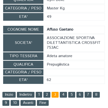
CATEGORIA / PESO
Master Kg
ETA'
49
COGNOME NOME
Affuso Gaetano
ASSOCIAZIONE SPORTIVA
SOCIETA'
DILETTANTISTICA CROSSFIT
753AC
TIPO TESSERA
Atleta amatore
QUALIFICA
Prepugilistica
CATEGORIA / PESO
ETA'
62
Inizio
Indietro
1
2
3
4
5
6
7
8
9
10
Avanti
Fine